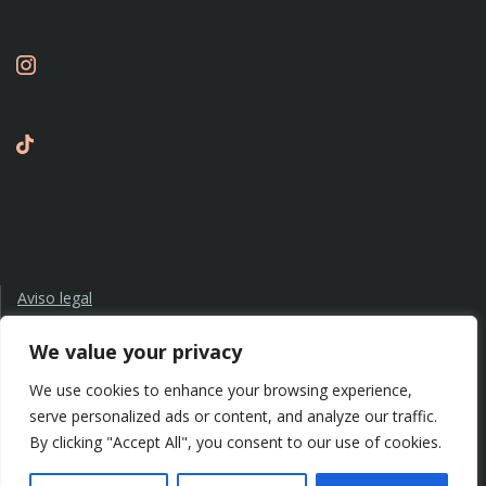
Aviso legal
Política de privacidad
Política de cookies
We value your privacy
We use cookies to enhance your browsing experience,
serve personalized ads or content, and analyze our traffic.
By clicking "Accept All", you consent to our use of cookies.