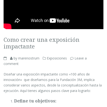
Como crear una exposición
impactante
by marenostrum
Exposiciones
Leave a
comment
Diseñar una exposición impactante como «100 años de
innovación» que diseñamos para la Fundación 3M, implica
considerar varios aspectos, desde la conceptualización hasta la
ejecución. Aquí tienes algunos pasos clave para lograrlo:
Define tu objetivos: